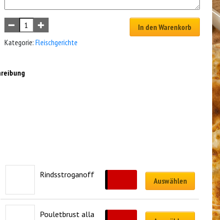
In den Warenkorb
Kategorie:
Fleischgerichte
hreibung
Rindsstroganoff
CHF
28.50
Auswählen
Pouletbrust alla 
CHF
25.50