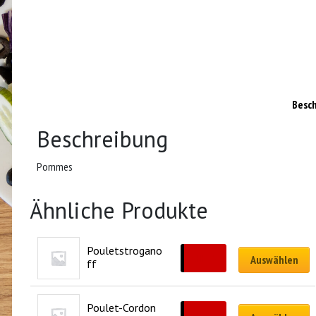
Besc
Beschreibung
Pommes
Ähnliche Produkte
Pouletstrogano
CHF
25.50
Auswählen
ff
Poulet-Cordon 
CHF
18.50