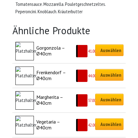
Tomatensauce. Mozzarella. Pouletgeschnetzeltes.
Peperoncini. Knoblauch. Kräuterbutter
Ähnliche Produkte
Gorgonzola – 
Auswählen
CHF
41.00
Ø40cm
Frenkendorf – 
Auswählen
CHF
44.00
Ø40cm
Margherita – 
Auswählen
CHF
37.00
Ø40cm
Vegetaria – 
Auswählen
CHF
42.00
Ø40cm