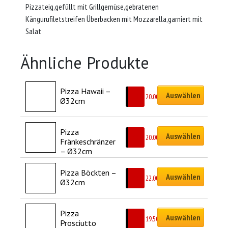
Pizzateig,gefüllt mit Grillgemüse,gebratenen
Kängurufiletstreifen Überbacken mit Mozzarella,garniert mit
Salat
Ähnliche Produkte
Pizza Hawaii – 
Auswählen
CHF
20.00
Ø32cm
Pizza 
Auswählen
CHF
20.00
Fränkeschränzer 
– Ø32cm
Pizza Böckten – 
Auswählen
CHF
22.00
Ø32cm
Pizza 
Auswählen
CHF
19.50
Prosciutto 