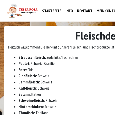
STARTSEITE
INFO
KONTAKT
MEINKONT
Fleischd
Herzlich willkommen! Die Herkunft unserer Fleisch- und Fischprodukte ist
Straussenfleisch:
Südafrika/Tschechien
Poulet:
Schweiz, Brasilien
Ente:
China
Rindfleisch:
Schweiz
Lammfleisch:
Schweiz
Kalbfleisch:
Schweiz
Salami:
Italien
Schweinefleisch:
Schweiz
Hinterschinken:
Schweiz
Thunfisch:
Thailand